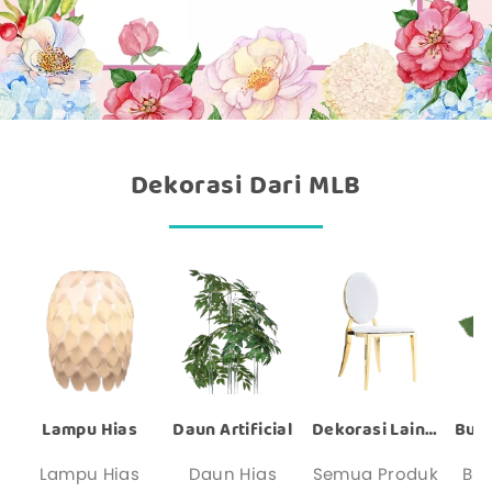
Dekorasi Dari MLB
Lampu Hias
Daun Artificial
Dekorasi Lainnya
Lampu Hias
Daun Hias
Semua Produk
Bu