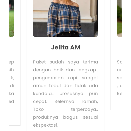
i
Jelita AM
akep
Paket sudah saya terima
Sang
 lebih
dengan baik dan lengkap..
untu
arik,
pengemasan rapi sangat
seper
tik di
aman tebal dan tidak ada
, dek
 suka
kendala.. prosesnya pun
Rekom
ended
cepat. Selernya ramah,
Toko terpercaya..
produknya bagus sesuai
ekspektasi.