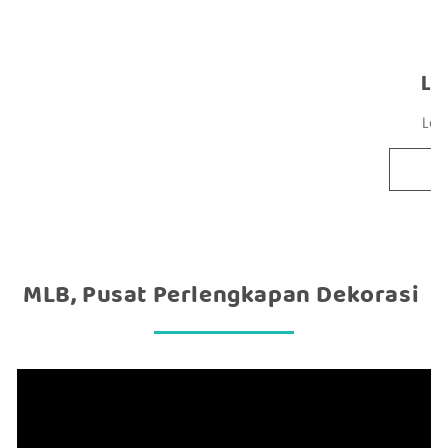
La
La
MLB, Pusat Perlengkapan Dekorasi