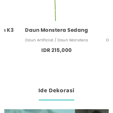
ah K3
Daun Monstera Sedang
D
ia
Daun Artificial / Daun Monstera
Dau
IDR 215,000
Ide Dekorasi