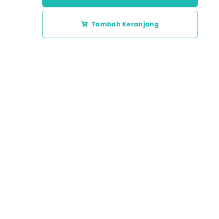
More..
Tambah Keranjang
Semua Produk MLB