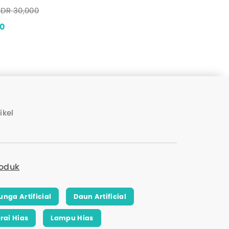
IDR 30,000
00
ikel
oduk
unga Artificial
Daun Artificial
irai Hias
Lampu Hias