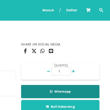
/
Masuk
Daftar
Pilihan Warna Dekor
SHARE ON SOCIAL MEDIA
Maroon Decor
Tosca Decor
Black Decor
Quantity
Burgundy Decor
Peach Decor
Navy Decor
Fusia Decor
Whatsapp
Red Decor
Pink Decor
White Decor
Beli Sekarang