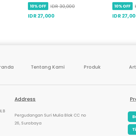
IDR 30,000
10% OFF
10% OFF
IDR 27,000
IDR 27,0
randa
Tentang Kami
Produk
Art
Address
Pr
MLB
Pergudangan Suri Mulia Blok CC no
B
26, Surabaya
T