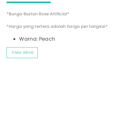
*Bunga Boston Rose Artificial*
tis
Tambahan Packing Kayu
*Harga yang tertera adalah harga per tangkai*
Warna: Peach
Diameter Bunga: 8 cm
Panjang Tangkai: 35 cm