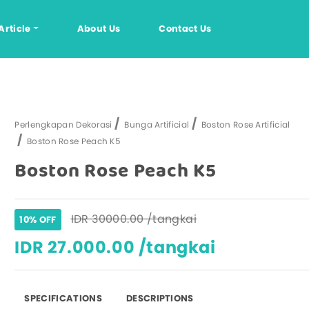
Article
About Us
Contact Us
si
Info
Perlengkapan Dekorasi
Perlengkapan Dekorasi
Bunga Artificial
Boston Rose Artificial
Boston Rose Peach K5
ikahan
FAQ
Bunga Artificial
Boston Rose Peach K5
g Tahun
Daun Artificial
Ide Dekorasi
unangan
Kursi Dekorasi
Tips dan Trik
 Lainnya
Tirai Hias
Lampu Hias
IDR 30000.00 /tangkai
10% OFF
Kotak Kue
IDR 27.000.00 /tangkai
Tangkai Bunga
Baterai
SPECIFICATIONS
DESCRIPTIONS