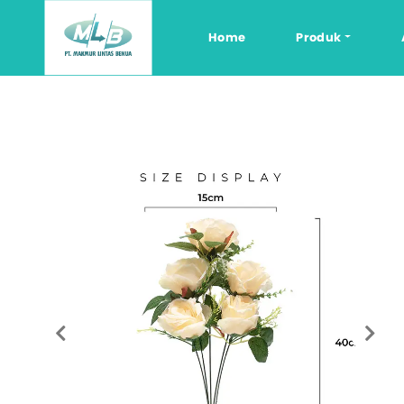
Home
Produk
Jenis Dekora
Dekorasi Pern
Dekorasi Ulan
Dekorasi Pert
Dekorasi Pesta