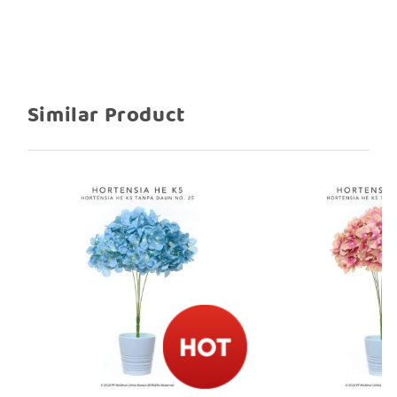
Lebar 15- 20 cm
Tangkai hijau kuat dan elastis, mudah
untuk dibentuk sesuai kebutuhan
dekorasi
Best Seller hortensia HE, termasuk dalam
Similar Product
kategori bunga artificial hortensia yang
harganya terjangkau atau murah,
namun tetap memberikan nuansa
warna, keindahan, dan volume dekorasi