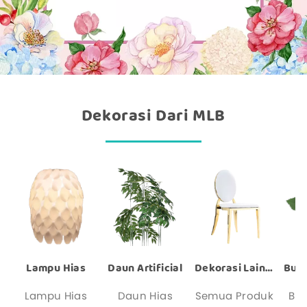
Dekorasi Dari MLB
Lampu Hias
Daun Artificial
Dekorasi Lainnya
Lampu Hias
Daun Hias
Semua Produk
Bu