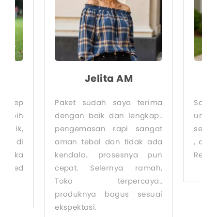
i
Jelita AM
akep
Paket sudah saya terima
Sang
 lebih
dengan baik dan lengkap..
untu
arik,
pengemasan rapi sangat
seper
tik di
aman tebal dan tidak ada
, dek
 suka
kendala.. prosesnya pun
Rekom
ended
cepat. Selernya ramah,
Toko terpercaya..
produknya bagus sesuai
ekspektasi.