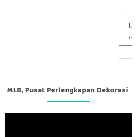
La
La
MLB, Pusat Perlengkapan Dekorasi