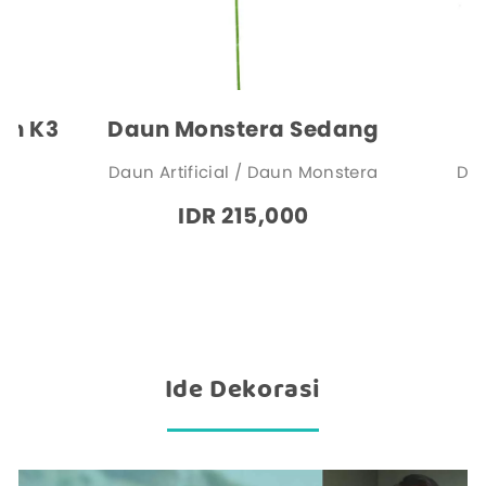
ah K3
Daun Monstera Sedang
D
ia
Daun Artificial / Daun Monstera
Dau
IDR 215,000
Ide Dekorasi