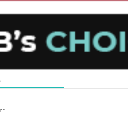
s
in*