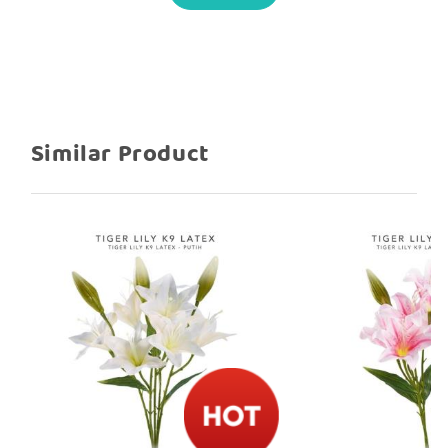
1 tangkai ada 9 cabang : 7 cabang
bunga + 2 kuncup
Bahan dari latex, sehingga awet dan
kuat
Tinggi kurleb 53 cm
Diameter bunga besar, kurleb 14 cm
Similar Product
Detail bunga tigerlily ada gradasi warna
dan benang sari, sehingga tampak
cantik dan real seperti aslinya
Warna bunga cerah cantik dan tidak
pudar
Tangkai warna hijau, kuat dan bisa
dibentuk sesuai kebutuhan
Cocok untuk dekorasi ruangan yg
membutuhkan warna warna cerah dan
tangkai yg kokoh