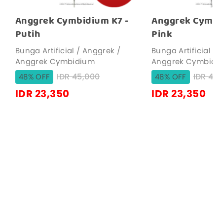
Anggrek Cymbidium K7 -
Anggrek Cymbi
Putih
Pink
Bunga Artificial / Anggrek /
Bunga Artificial /
Anggrek Cymbidium
Anggrek Cymbid
IDR 45,000
IDR 
48% OFF
48% OFF
IDR 23,350
IDR 23,350