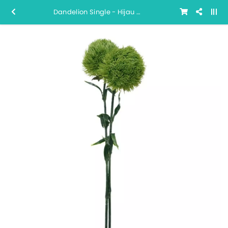
Dandelion Single - Hijau Muda