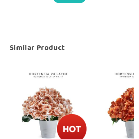
Spesifikasi :
Harga untuk 1 tangkai
1 tangkai ada 5 cabang
Tinggi kurleb 48 cm
Lebar kurleb 25-35 cm
Bahan Latex, sehingga lebih awet untuk
Similar Product
jangka panjang dan tidak mudah rontok
Tangkai hijau kuat dan elastis, mudah
untuk dibentuk sesuai kebutuhan
dekorasi
Bahan bunganya dari latex, membuat
warna bunga lebih cerah, agak
mengkilat, dan awet