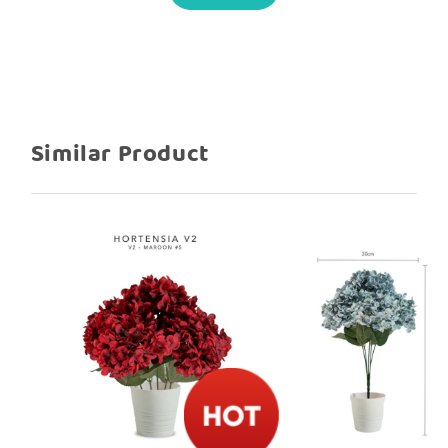
Tinggi kurleb 84 cm
Diameter bunga kurleb 21 cm
Tangkai warna hijau kuat dan fleksibel,
bisa ditekuk sesuai kebutuhan dekorasi
Similar Product