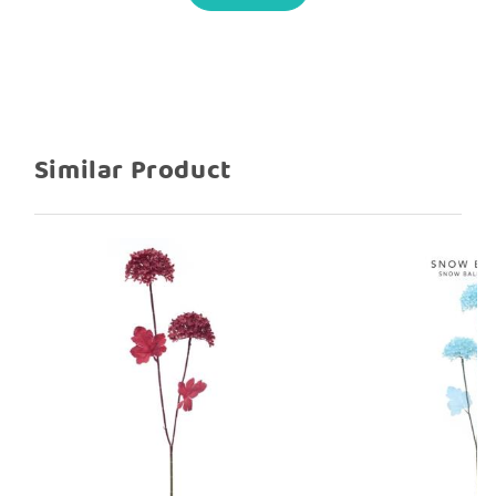
Lebar bunga 10 cm
Tinggi bunga 6 cm
Penampakan bunga cantik bulat seperti
snow / salju
Similar Product