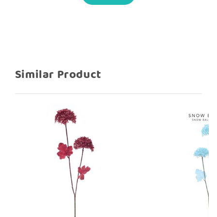
Lebar bunga 10 cm
Tinggi bunga 6 cm
Penampakan bunga cantik bulat seperti
snow / salju
Similar Product