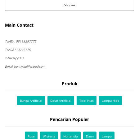
Shopee
Main Contact
Tel/WA:
08113297775
Tel:
08113297775
Whatsapp Us
Email:
hennywul@icloud.com
Produk
Bunga Artificial
Daun Artificial
Tirai Hias
Lampu Hias
Pencarian Populer
Rose
Wisteria
Hortensia
Daun
Lampu